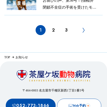
お喜びの声、第36号！(僧帽弁
閉鎖不全症の手術を受けたモコ
ちゃんのご家族から)
1
2
3
TOP
お知らせ
〒464-0003 名古屋市千種区新西1丁目1番5号
052-773-1866
Web予約