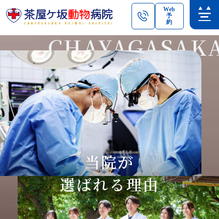
Web
予
約
CHAYAGASAK
当院が
選ばれる理由