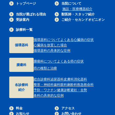
トップページ
当院について
施設・医療機器紹介
当院が選ばれる理由
獣医師・スタッフ紹介
受診案内
ご紹介・セカンドオピニオン
診療科一覧
循環器科について
よくある心臓病の症状
循環器科
心臓病を放置した場合
循環器科の具体的な症例
腫瘍科について
よくある癌の症状
腫瘍科
癌の種類と治療
総合診療科
泌尿器科
皮膚科
消化器科
整形・神経科
歯科
眼科
麻酔科
救急救命科
各診療科
紹介
予防・ワクチン
健康診断
避妊・去勢
各科の具体的な症例
料金
アクセス
お知らせ
お問い合わせ