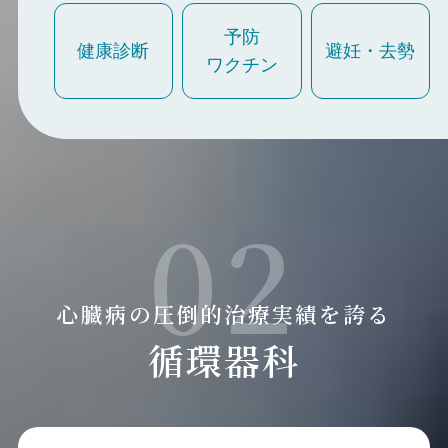
予防
健康診断
避妊・去勢
ワクチン
02
心臓病の圧倒的治療実績を誇る
循環器科