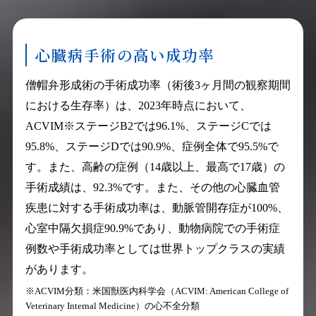
心臓病手術の高い成功率
僧帽弁形成術の手術成功率（術後3ヶ月間の観察期間
における生存率）は、2023年時点において、
ACVIM※ステージB2では96.1%、ステージCでは
95.8%、ステージDでは90.9%、症例全体で95.5%で
す。また、高齢の症例（14歳以上、最高で17歳）の
手術成績は、92.3%です。また、その他の心臓血管
疾患に対する手術成功率は、動脈管開存症が100%、
心室中隔欠損症90.9%であり、動物病院での手術症
例数や手術成功率としては世界トップクラスの実績
があります。
※ACVIM分類：米国獣医内科学会（ACVIM: American College of
Veterinary Internal Medicine）の心不全分類