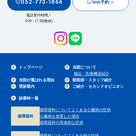
052-773-1866
Web予約
電話受付時間／
9:00 - 17:30(無休)
トップページ
当院について
施設・医療機器紹介
当院が選ばれる理由
獣医師・スタッフ紹介
受診案内
ご紹介・セカンドオピニオン
診療科一覧
循環器科について
よくある心臓病の症状
循環器科
心臓病を放置した場合
循環器科の具体的な症例
腫瘍科について
よくある癌の症状