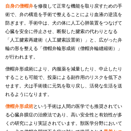
自身の僧帽弁
を修復して正常な機能を取り戻すための手
術で、弁の構造を手術で整えることにより血液の逆流を
防ぎます。手術中は、犬の体に人工心肺装置をつなげて
心臓を安全に停止させ、断裂した腱索の代わりとなる
「人工腱索再建術（人工腱索設置術）」と、広がった弁
輪の形を整える「僧帽弁輪形成術（僧帽弁輪縫縮術）」
が行われます。
僧帽弁形成術により、内服薬を減量したり、中止したり
することも可能で、投薬による副作用のリスクを低下さ
せます。犬は手術後に元気を取り戻し、活発な生活を送
れるようになります。
僧帽弁形成術
という手術は人間の医学でも推奨されてい
る心臓弁膜症の治療法であり、高い安全性と有効性が多
くの研究により実証されています。獣医学分野において