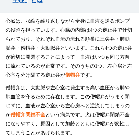
心臓は、収縮を繰り返しながら全身に血液を送るポンプ
の役割を担っています。心臓の内部は4つの逆止弁で仕切
られており、それぞれ血流の流れる順番に三尖弁・肺動
脈弁・僧帽弁・大動脈弁といいます。これら4つの逆止弁
が適切に開閉することによって、血液はいつも同じ方向
に流れているのが正常です。そのうちの1つ、左心房と左
心室を分け隔てる逆止弁が
僧帽弁
です。
僧帽弁は、大動脈や左心室に発生する高い血圧から肺や
肺血管を守るために存在します。この僧帽弁がうまく閉
じずに、血液が左心室から左心房へと逆流してしまうの
が
僧帽弁閉鎖不全
という病気です。犬は僧帽弁閉鎖不全
になりやすく、原因として加齢とともに僧帽弁が変性し
てしまうことがあげられます。