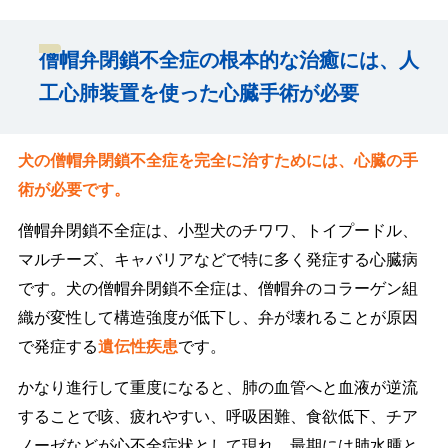
僧帽弁閉鎖不全症の根本的な治癒には、人
工心肺装置を使った心臓手術が必要
犬の僧帽弁閉鎖不全症を完全に治すためには、心臓の手
術が必要です。
僧帽弁閉鎖不全症は、小型犬のチワワ、トイプードル、
マルチーズ、キャバリアなどで特に多く発症する心臓病
です。犬の僧帽弁閉鎖不全症は、僧帽弁のコラーゲン組
織が変性して構造強度が低下し、弁が壊れることが原因
で発症する
遺伝性疾患
です。
かなり進行して重度になると、肺の血管へと血液が逆流
することで咳、疲れやすい、呼吸困難、食欲低下、チア
ノーゼなどが心不全症状として現れ、最期には肺水腫と