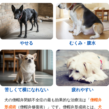
やせる
むくみ・腹水
苦しくて横になれない
疲れやすい
犬の僧帽弁閉鎖不全症の最も効果的な治療法は「
僧帽弁
形成術
（僧帽弁修復術）」です。僧帽弁形成術とは、
犬