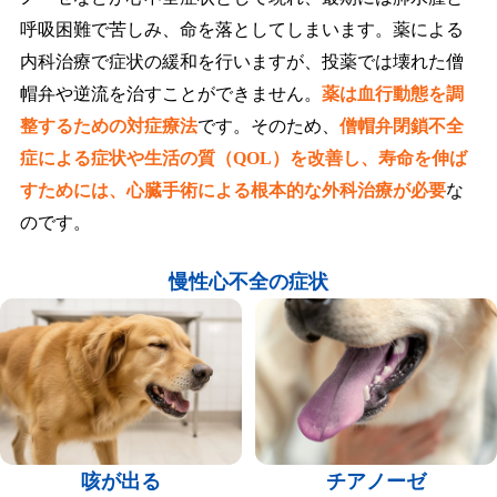
呼吸困難で苦しみ、命を落としてしまいます。薬による
内科治療で症状の緩和を行いますが、投薬では壊れた僧
帽弁や逆流を治すことができません。
薬は血行動態を調
整するための対症療法
です。そのため、
僧帽弁閉鎖不全
症による症状や生活の質（QOL）を改善し、寿命を伸ば
すためには、心臓手術による根本的な外科治療が必要
な
のです。
慢性心不全の症状
咳が出る
チアノーゼ