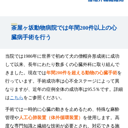
茶屋ヶ坂動物病院では年間200件以上の心
臓病手術を行う
当院では1986年に世界で初めて犬の僧帽弁形成術に成功
して以来、長年にわたり数多くの心臓外科に取り組んで
きました。現在では
年間200件を超える動物の心臓手術
を
行っています。手術成功率は心不全ステージによって異
なりますが、近年の症例全体の成功率は95.5％です。詳細
は
こちら
をご参照ください。
手術では一時的に心臓の動きを止めるため、特殊な麻酔
管理や
人工心肺装置（体外循環装置）
を使用します。高
度な専門知識と繊細な技術が必要とされ、対応できる施