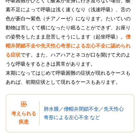
呼吸困難がひどくて酸素が全身に行き渡らない場合、酸
素不足によって呼吸は浅く速くなり（浅速呼吸）、舌の
色が蒼白〜紫色（チアノーゼ）になります。たいていの
動物は苦しくて横になったり眠ることができず、お座り
の姿勢をしたまま息苦しそうにします（起坐呼吸）。
僧
帽弁閉鎖不全や先天性心奇形による左心不全に認められ
る症状
です。また、ハアハアとネコが口を開けて犬のよ
うな呼吸をするときは異常があります。
末期になってはじめて呼吸困難の症状が現れるケースも
あれば、初期症状として現れるケースもあります。
肺水腫／僧帽弁閉鎖不全／先天性心
考えられる
奇形による左心不全 など
疾患