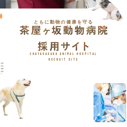
ともに動物の健康を守る
chayagasaka animal hospital
recruit site
CHAYAGASAKA
CROLL