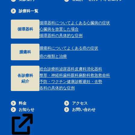
診療科一覧
循環器科について
よくある心臓病の症状
循環器科
心臓病を放置した場合
循環器科の具体的な症例
腫瘍科について
よくある癌の症状
腫瘍科
癌の種類と治療
総合診療科
泌尿器科
皮膚科
消化器科
整形・神経科
歯科
眼科
麻酔科
救急救命科
各診療科
紹介
予防・ワクチン
健康診断
避妊・去勢
各科の具体的な症例
料金
アクセス
お知らせ
お問い合わせ