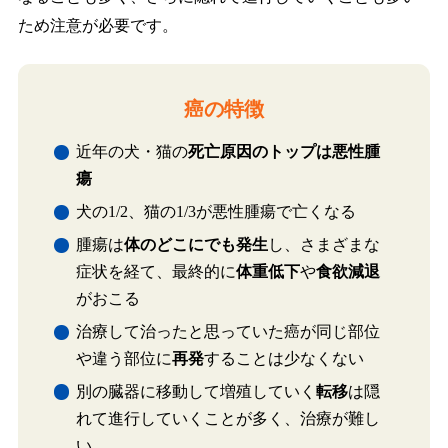
ため注意が必要です。
癌の特徴
近年の犬・猫の
死亡原因のトップは悪性腫
瘍
犬の1/2、猫の1/3が悪性腫瘍で亡くなる
腫瘍は
体のどこにでも発生
し、さまざまな
症状を経て、最終的に
体重低下
や
食欲減退
がおこる
治療して治ったと思っていた癌が同じ部位
や違う部位に
再発
することは少なくない
別の臓器に移動して増殖していく
転移
は隠
れて進行していくことが多く、治療が難し
い