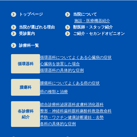
トップページ
当院について
施設・医療機器紹介
当院が選ばれる理由
獣医師・スタッフ紹介
受診案内
ご紹介・セカンドオピニオン
診療科一覧
循環器科について
よくある心臓病の症状
循環器科
心臓病を放置した場合
循環器科の具体的な症例
腫瘍科について
よくある癌の症状
腫瘍科
癌の種類と治療
総合診療科
泌尿器科
皮膚科
消化器科
整形・神経科
歯科
眼科
麻酔科
救急救命科
各診療科
紹介
予防・ワクチン
健康診断
避妊・去勢
各科の具体的な症例