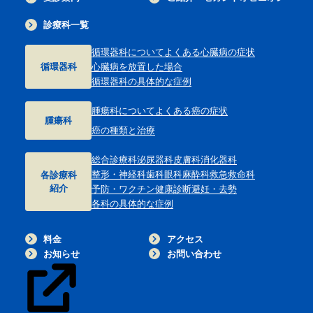
診療科一覧
循環器科について
よくある心臓病の症状
循環器科
心臓病を放置した場合
循環器科の具体的な症例
腫瘍科について
よくある癌の症状
腫瘍科
癌の種類と治療
総合診療科
泌尿器科
皮膚科
消化器科
整形・神経科
歯科
眼科
麻酔科
救急救命科
各診療科
紹介
予防・ワクチン
健康診断
避妊・去勢
各科の具体的な症例
料金
アクセス
お知らせ
お問い合わせ