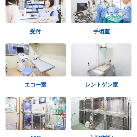
受付
手術室
エコー室
レントゲン室