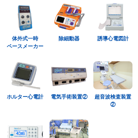
体外式一時
除細動器
誘導心電図計
ペースメーカー
ホルター心電計
電気手術装置②
超音波検査装置
②