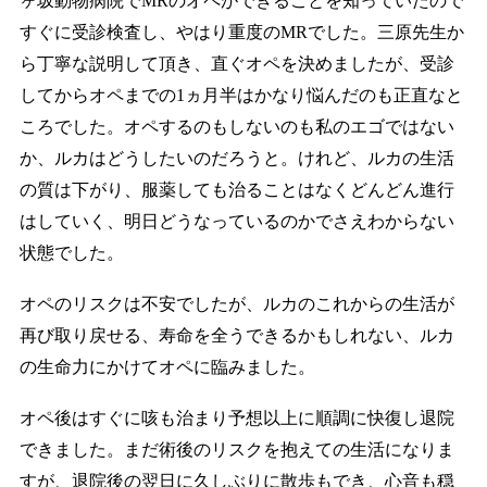
ヶ坂動物病院でMRのオペができることを知っていたので
すぐに受診検査し、やはり重度のMRでした。三原先生か
ら丁寧な説明して頂き、直ぐオペを決めましたが、受診
してからオペまでの1ヵ月半はかなり悩んだのも正直なと
ころでした。オペするのもしないのも私のエゴではない
か、ルカはどうしたいのだろうと。けれど、ルカの生活
の質は下がり、服薬しても治ることはなくどんどん進行
はしていく、明日どうなっているのかでさえわからない
状態でした。
オペのリスクは不安でしたが、ルカのこれからの生活が
再び取り戻せる、寿命を全うできるかもしれない、ルカ
の生命力にかけてオペに臨みました。
オペ後はすぐに咳も治まり予想以上に順調に快復し退院
できました。まだ術後のリスクを抱えての生活になりま
すが、退院後の翌日に久しぶりに散歩もでき、心音も穏