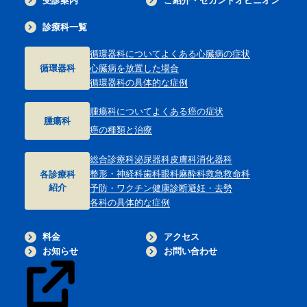
受診案内
ご紹介・セカンドオピニオン
診療科一覧
循環器科について
よくある心臓病の症状
循環器科
心臓病を放置した場合
循環器科の具体的な症例
腫瘍科について
よくある癌の症状
腫瘍科
癌の種類と治療
総合診療科
泌尿器科
皮膚科
消化器科
整形・神経科
歯科
眼科
麻酔科
救急救命科
各診療科
紹介
予防・ワクチン
健康診断
避妊・去勢
各科の具体的な症例
料金
アクセス
お知らせ
お問い合わせ