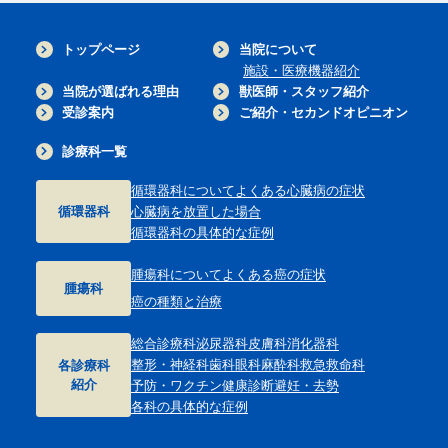
トップページ
当院について
施設・医療機器紹介
当院が選ばれる理由
獣医師・スタッフ紹介
受診案内
ご紹介・セカンドオピニオン
診療科一覧
循環器科について
よくある心臓病の症状
循環器科
心臓病を放置した場合
循環器科の具体的な症例
腫瘍科について
よくある癌の症状
腫瘍科
癌の種類と治療
総合診療科
泌尿器科
皮膚科
消化器科
整形・神経科
歯科
眼科
麻酔科
救急救命科
各診療科
紹介
予防・ワクチン
健康診断
避妊・去勢
各科の具体的な症例