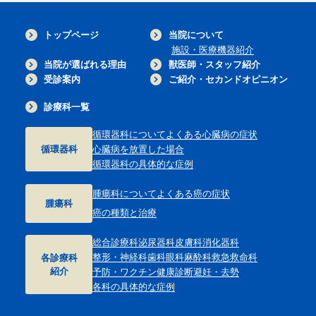
トップページ
当院について
施設・医療機器紹介
当院が選ばれる理由
獣医師・スタッフ紹介
受診案内
ご紹介・セカンドオピニオン
診療科一覧
循環器科について
よくある心臓病の症状
循環器科
心臓病を放置した場合
循環器科の具体的な症例
腫瘍科について
よくある癌の症状
腫瘍科
癌の種類と治療
総合診療科
泌尿器科
皮膚科
消化器科
整形・神経科
歯科
眼科
麻酔科
救急救命科
各診療科
紹介
予防・ワクチン
健康診断
避妊・去勢
各科の具体的な症例