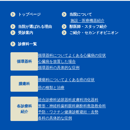
トップページ
当院について
施設・医療機器紹介
当院が選ばれる理由
獣医師・スタッフ紹介
受診案内
ご紹介・セカンドオピニオン
診療科一覧
循環器科について
よくある心臓病の症状
循環器科
心臓病を放置した場合
循環器科の具体的な症例
腫瘍科について
よくある癌の症状
腫瘍科
癌の種類と治療
総合診療科
泌尿器科
皮膚科
消化器科
整形・神経科
歯科
眼科
麻酔科
救急救命科
各診療科
紹介
予防・ワクチン
健康診断
避妊・去勢
各科の具体的な症例