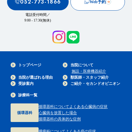
052-773-1866
Web予約
電話受付時間／
9:00 - 17:30(無休)
トップページ
当院について
施設・医療機器紹介
当院が選ばれる理由
獣医師・スタッフ紹介
受診案内
ご紹介・セカンドオピニオン
診療科一覧
循環器科について
よくある心臓病の症状
循環器科
心臓病を放置した場合
循環器科の具体的な症例
腫瘍科について
よくある癌の症状