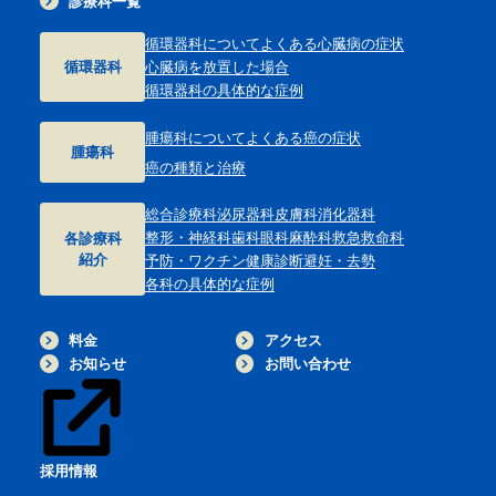
診療科一覧
循環器科について
よくある心臓病の症状
循環器科
心臓病を放置した場合
循環器科の具体的な症例
腫瘍科について
よくある癌の症状
腫瘍科
癌の種類と治療
総合診療科
泌尿器科
皮膚科
消化器科
整形・神経科
歯科
眼科
麻酔科
救急救命科
各診療科
紹介
予防・ワクチン
健康診断
避妊・去勢
各科の具体的な症例
料金
アクセス
お知らせ
お問い合わせ
採用情報