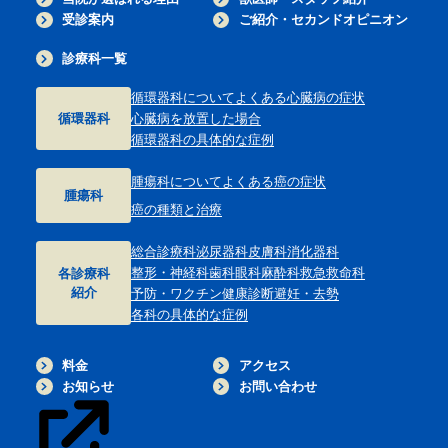
受診案内
ご紹介・セカンドオピニオン
診療科一覧
循環器科について
よくある心臓病の症状
循環器科
心臓病を放置した場合
循環器科の具体的な症例
腫瘍科について
よくある癌の症状
腫瘍科
癌の種類と治療
総合診療科
泌尿器科
皮膚科
消化器科
整形・神経科
歯科
眼科
麻酔科
救急救命科
各診療科
紹介
予防・ワクチン
健康診断
避妊・去勢
各科の具体的な症例
料金
アクセス
お知らせ
お問い合わせ