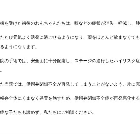
手術を受けた術後のわんちゃんたちは、咳などの症状が消失・軽減し、
ふたたび元気よく活発に過ごせるようになり、薬をほとんど飲まなくて
きるようになります。
当院の手術では、安全面に十分配慮し、ステージの進行したハイリスク
す。
また当院では、僧帽弁閉鎖不全が再発してしまうことがないよう、常に
僧帽弁全体にくまなく処置を施すため、僧帽弁閉鎖不全症が再発悪化す
重症な子たちも諦めず、私たちにご相談ください。