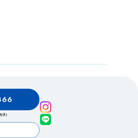
866
0(無休)