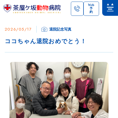
Web
予
約
2026/05/17
退院記念写真
ココちゃん退院おめでとう！