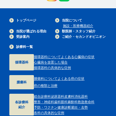
トップページ
当院について
施設・医療機器紹介
当院が選ばれる理由
獣医師・スタッフ紹介
受診案内
ご紹介・セカンドオピニオン
診療科一覧
循環器科について
よくある心臓病の症状
循環器科
心臓病を放置した場合
循環器科の具体的な症例
腫瘍科について
よくある癌の症状
腫瘍科
癌の種類と治療
総合診療科
泌尿器科
皮膚科
消化器科
整形・神経科
歯科
眼科
麻酔科
救急救命科
各診療科
紹介
予防・ワクチン
健康診断
避妊・去勢
各科の具体的な症例