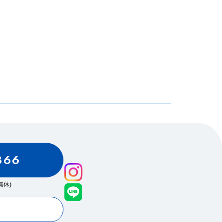
866
0(無休)