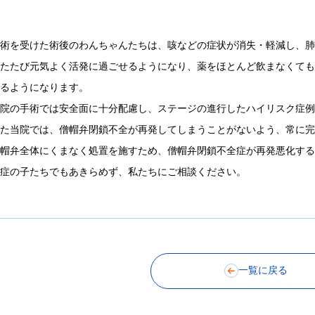
手術を受けた術後のわんちゃんたちは、咳などの症状が消失・軽減し、
ふたたび元気よく活発に過ごせるようになり、薬をほとんど飲まなくて
きるようになります。
当院の手術では安全面に十分配慮し、ステージの進行したハイリスク症
また当院では、僧帽弁閉鎖不全が再発してしまうことがないよう、常に
僧帽弁全体にくまなく処置を施すため、僧帽弁閉鎖不全症が再発悪化す
重症の子たちでもあきらめず、私たちにご相談ください。
一覧に戻る