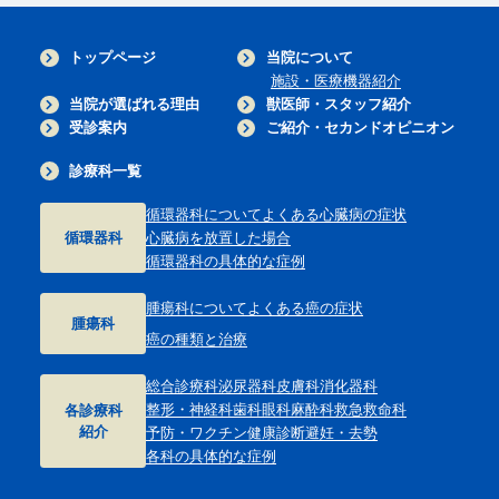
トップページ
当院について
施設・医療機器紹介
当院が選ばれる理由
獣医師・スタッフ紹介
受診案内
ご紹介・セカンドオピニオン
診療科一覧
循環器科について
よくある心臓病の症状
循環器科
心臓病を放置した場合
循環器科の具体的な症例
腫瘍科について
よくある癌の症状
腫瘍科
癌の種類と治療
総合診療科
泌尿器科
皮膚科
消化器科
整形・神経科
歯科
眼科
麻酔科
救急救命科
各診療科
紹介
予防・ワクチン
健康診断
避妊・去勢
各科の具体的な症例