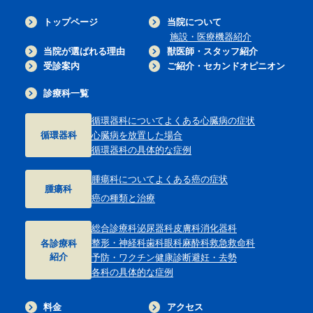
トップページ
当院について
施設・医療機器紹介
当院が選ばれる理由
獣医師・スタッフ紹介
受診案内
ご紹介・セカンドオピニオン
診療科一覧
循環器科について
よくある心臓病の症状
循環器科
心臓病を放置した場合
循環器科の具体的な症例
腫瘍科について
よくある癌の症状
腫瘍科
癌の種類と治療
総合診療科
泌尿器科
皮膚科
消化器科
整形・神経科
歯科
眼科
麻酔科
救急救命科
各診療科
紹介
予防・ワクチン
健康診断
避妊・去勢
各科の具体的な症例
料金
アクセス