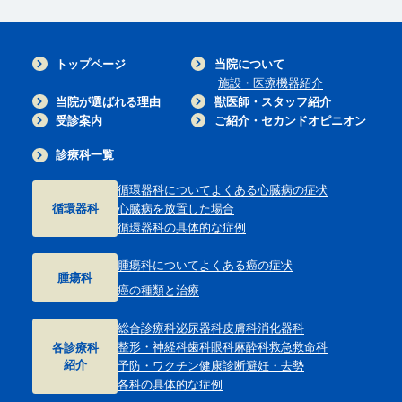
トップページ
当院について
施設・医療機器紹介
当院が選ばれる理由
獣医師・スタッフ紹介
受診案内
ご紹介・セカンドオピニオン
診療科一覧
循環器科について
よくある心臓病の症状
循環器科
心臓病を放置した場合
循環器科の具体的な症例
腫瘍科について
よくある癌の症状
腫瘍科
癌の種類と治療
総合診療科
泌尿器科
皮膚科
消化器科
整形・神経科
歯科
眼科
麻酔科
救急救命科
各診療科
紹介
予防・ワクチン
健康診断
避妊・去勢
各科の具体的な症例