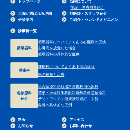
トップページ
当院について
施設・医療機器紹介
当院が選ばれる理由
獣医師・スタッフ紹介
受診案内
ご紹介・セカンドオピニオン
診療科一覧
循環器科について
よくある心臓病の症状
循環器科
心臓病を放置した場合
循環器科の具体的な症例
腫瘍科について
よくある癌の症状
腫瘍科
癌の種類と治療
総合診療科
泌尿器科
皮膚科
消化器科
整形・神経科
歯科
眼科
麻酔科
救急救命科
各診療科
紹介
予防・ワクチン
健康診断
避妊・去勢
各科の具体的な症例
料金
アクセス
お知らせ
お問い合わせ