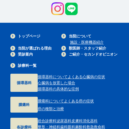
トップページ
当院について
施設・医療機器紹介
当院が選ばれる理由
獣医師・スタッフ紹介
受診案内
ご紹介・セカンドオピニオン
診療科一覧
循環器科について
よくある心臓病の症状
循環器科
心臓病を放置した場合
循環器科の具体的な症例
腫瘍科について
よくある癌の症状
腫瘍科
癌の種類と治療
総合診療科
泌尿器科
皮膚科
消化器科
整形・神経科
歯科
眼科
麻酔科
救急救命科
各診療科