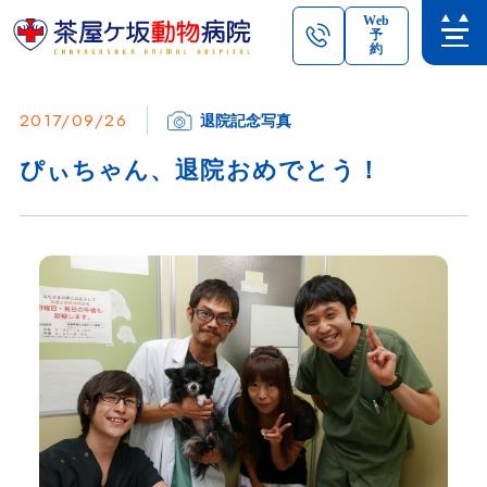
Web
予
約
2017/09/26
退院記念写真
ぴぃちゃん、退院おめでとう！