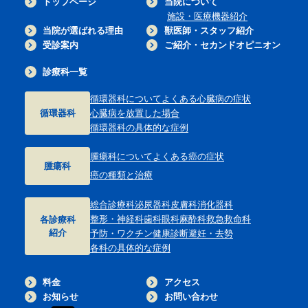
トップページ
当院について
施設・医療機器紹介
当院が選ばれる理由
獣医師・スタッフ紹介
受診案内
ご紹介・セカンドオピニオン
診療科一覧
循環器科について
よくある心臓病の症状
循環器科
心臓病を放置した場合
循環器科の具体的な症例
腫瘍科について
よくある癌の症状
腫瘍科
癌の種類と治療
総合診療科
泌尿器科
皮膚科
消化器科
整形・神経科
歯科
眼科
麻酔科
救急救命科
各診療科
紹介
予防・ワクチン
健康診断
避妊・去勢
各科の具体的な症例
料金
アクセス
お知らせ
お問い合わせ