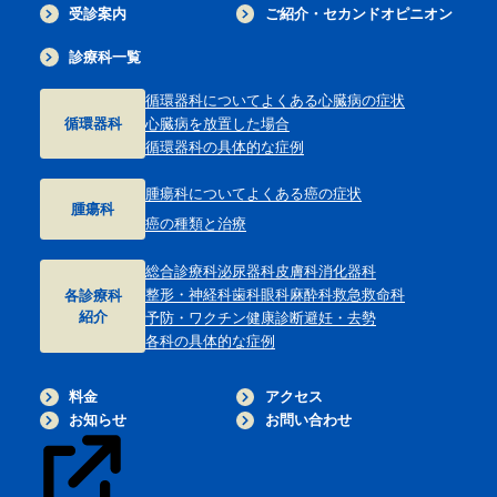
受診案内
ご紹介・セカンドオピニオン
診療科一覧
循環器科について
よくある心臓病の症状
循環器科
心臓病を放置した場合
循環器科の具体的な症例
腫瘍科について
よくある癌の症状
腫瘍科
癌の種類と治療
総合診療科
泌尿器科
皮膚科
消化器科
整形・神経科
歯科
眼科
麻酔科
救急救命科
各診療科
紹介
予防・ワクチン
健康診断
避妊・去勢
各科の具体的な症例
料金
アクセス
お知らせ
お問い合わせ