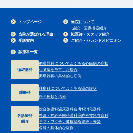
トップページ
当院について
施設・医療機器紹介
当院が選ばれる理由
獣医師・スタッフ紹介
受診案内
ご紹介・セカンドオピニオン
診療科一覧
循環器科について
よくある心臓病の症状
循環器科
心臓病を放置した場合
循環器科の具体的な症例
腫瘍科について
よくある癌の症状
腫瘍科
癌の種類と治療
総合診療科
泌尿器科
皮膚科
消化器科
整形・神経科
歯科
眼科
麻酔科
救急救命科
各診療科
紹介
予防・ワクチン
健康診断
避妊・去勢
各科の具体的な症例