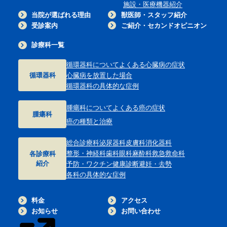
施設・医療機器紹介
当院が選ばれる理由
獣医師・スタッフ紹介
受診案内
ご紹介・セカンドオピニオン
診療科一覧
循環器科について
よくある心臓病の症状
循環器科
心臓病を放置した場合
循環器科の具体的な症例
腫瘍科について
よくある癌の症状
腫瘍科
癌の種類と治療
総合診療科
泌尿器科
皮膚科
消化器科
整形・神経科
歯科
眼科
麻酔科
救急救命科
各診療科
紹介
予防・ワクチン
健康診断
避妊・去勢
各科の具体的な症例
料金
アクセス
お知らせ
お問い合わせ