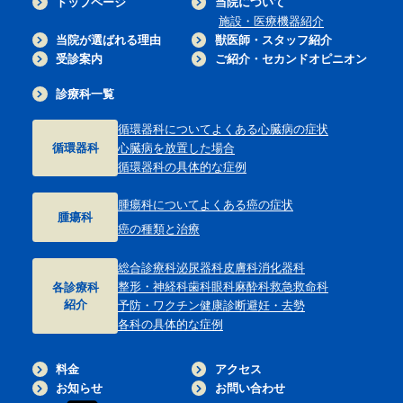
トップページ
当院について
施設・医療機器紹介
当院が選ばれる理由
獣医師・スタッフ紹介
受診案内
ご紹介・セカンドオピニオン
診療科一覧
循環器科について
よくある心臓病の症状
循環器科
心臓病を放置した場合
循環器科の具体的な症例
腫瘍科について
よくある癌の症状
腫瘍科
癌の種類と治療
総合診療科
泌尿器科
皮膚科
消化器科
整形・神経科
歯科
眼科
麻酔科
救急救命科
各診療科
紹介
予防・ワクチン
健康診断
避妊・去勢
各科の具体的な症例
料金
アクセス
お知らせ
お問い合わせ