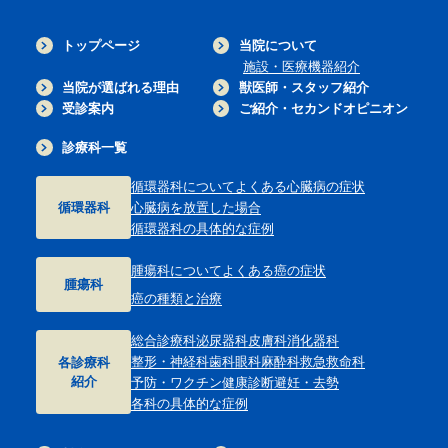
トップページ
当院について
施設・医療機器紹介
当院が選ばれる理由
獣医師・スタッフ紹介
受診案内
ご紹介・セカンドオピニオン
診療科一覧
循環器科について
よくある心臓病の症状
循環器科
心臓病を放置した場合
循環器科の具体的な症例
腫瘍科について
よくある癌の症状
腫瘍科
癌の種類と治療
総合診療科
泌尿器科
皮膚科
消化器科
整形・神経科
歯科
眼科
麻酔科
救急救命科
各診療科
紹介
予防・ワクチン
健康診断
避妊・去勢
各科の具体的な症例