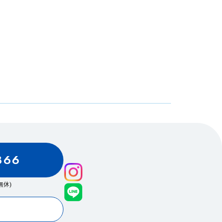
866
0(無休)