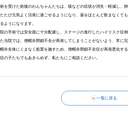
手術を受けた術後のわんちゃんたちは、咳などの症状が消失・軽減し、
ふたたび元気よく活発に過ごせるようになり、薬をほとんど飲まなくて
きるようになります。
当院の手術では安全面に十分配慮し、ステージの進行したハイリスク症
また当院では、僧帽弁閉鎖不全が再発してしまうことがないよう、常に
僧帽弁全体にくまなく処置を施すため、僧帽弁閉鎖不全症が再発悪化す
重症の子たちでもあきらめず、私たちにご相談ください。
一覧に戻る