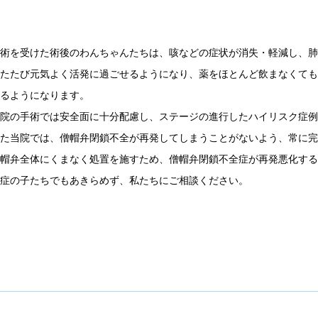
手術を受けた術後のわんちゃんたちは、咳などの症状が消失・軽減し、
ふたたび元気よく活発に過ごせるようになり、薬をほとんど飲まなくて
きるようになります。
当院の手術では安全面に十分配慮し、ステージの進行したハイリスク症
また当院では、僧帽弁閉鎖不全が再発してしまうことがないよう、常に
僧帽弁全体にくまなく処置を施すため、僧帽弁閉鎖不全症が再発悪化す
重症の子たちでもあきらめず、私たちにご相談ください。