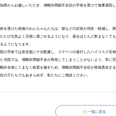
高知県からお越しいただき、僧帽弁閉鎖不全症の手術を受けて無事退院
手術を受けた術後のわんちゃんたちは、咳などの症状が消失・軽減し、
ふたたび元気よく活発に過ごせるようになり、薬をほとんど飲まなくて
きるようになります。
当院の手術では安全面に十分配慮し、ステージの進行したハイリスク症
また当院では、僧帽弁閉鎖不全が再発してしまうことがないよう、常に
僧帽弁全体にくまなく処置を施すため、僧帽弁閉鎖不全症が再発悪化す
重症の子たちでもあきらめず、私たちにご相談ください。
一覧に戻る