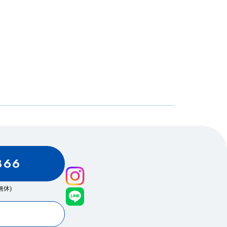
866
0(無休)