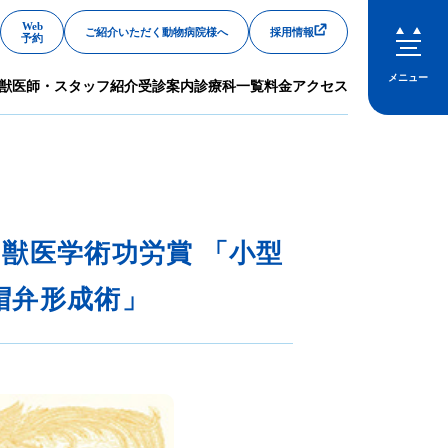
Web
ご紹介いただく動物病院様へ
採用情報
予約
メニュー
獣医師・スタッフ紹介
受診案内
診療科一覧
料金
アクセス
閉じる
獣医学術功労賞 「小型
帽弁形成術」