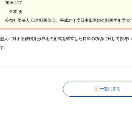
2016/2/27
金本 勇
公益社団法人 日本獣医師会、平成27年度日本獣医師会獣医学術学会
小型犬に対する僧帽弁形成術の術式を確立した長年の功績に対して授与
です。
一覧に戻る