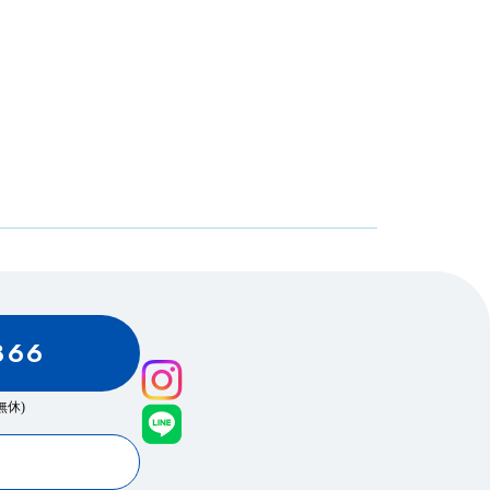
866
0(無休)