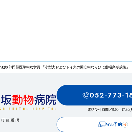
小動物部門獣医学術功労賞 「小型犬およびトイ犬の開心術ならびに僧帽弁形成術」
052-773-1
電話受付時間／
9:00 - 17:3
西1丁目1番5号
Web予約