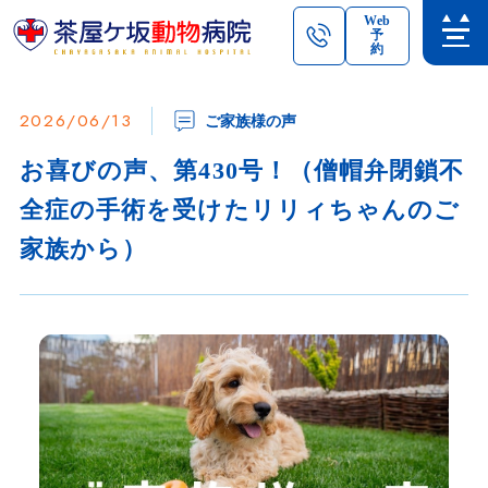
Web
予
約
2026/06/13
ご家族様の声
お喜びの声、第430号！（僧帽弁閉鎖不
全症の手術を受けたリリィちゃんのご
家族から）