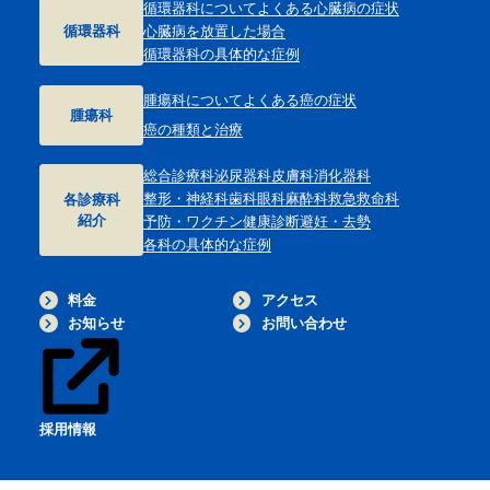
循環器科について
よくある心臓病の症状
循環器科
心臓病を放置した場合
循環器科の具体的な症例
腫瘍科について
よくある癌の症状
腫瘍科
癌の種類と治療
総合診療科
泌尿器科
皮膚科
消化器科
整形・神経科
歯科
眼科
麻酔科
救急救命科
各診療科
紹介
予防・ワクチン
健康診断
避妊・去勢
各科の具体的な症例
料金
アクセス
お知らせ
お問い合わせ
採用情報