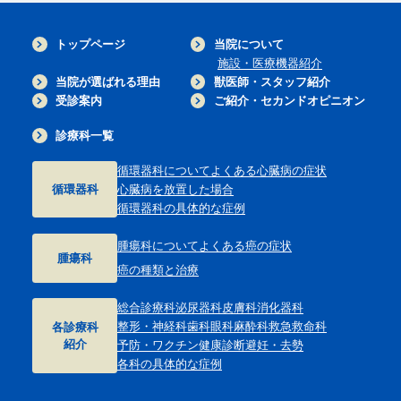
トップページ
当院について
施設・医療機器紹介
当院が選ばれる理由
獣医師・スタッフ紹介
受診案内
ご紹介・セカンドオピニオン
診療科一覧
循環器科について
よくある心臓病の症状
循環器科
心臓病を放置した場合
循環器科の具体的な症例
腫瘍科について
よくある癌の症状
腫瘍科
癌の種類と治療
総合診療科
泌尿器科
皮膚科
消化器科
整形・神経科
歯科
眼科
麻酔科
救急救命科
各診療科
紹介
予防・ワクチン
健康診断
避妊・去勢
各科の具体的な症例