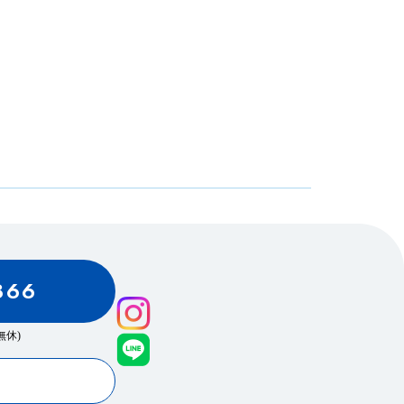
866
0(無休)