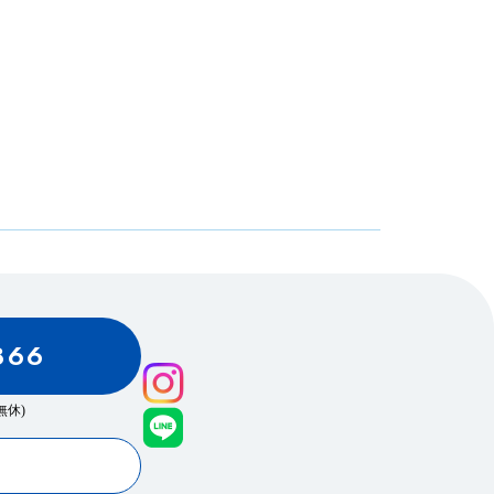
866
0(無休)