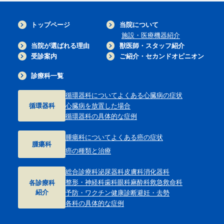
トップページ
当院について
施設・医療機器紹介
当院が選ばれる理由
獣医師・スタッフ紹介
受診案内
ご紹介・セカンドオピニオン
診療科一覧
循環器科について
よくある心臓病の症状
循環器科
心臓病を放置した場合
循環器科の具体的な症例
腫瘍科について
よくある癌の症状
腫瘍科
癌の種類と治療
総合診療科
泌尿器科
皮膚科
消化器科
整形・神経科
歯科
眼科
麻酔科
救急救命科
各診療科
紹介
予防・ワクチン
健康診断
避妊・去勢
各科の具体的な症例