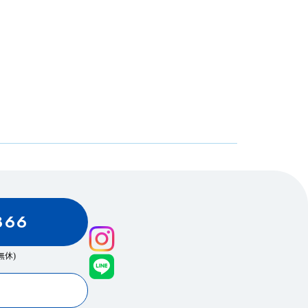
866
0(無休)