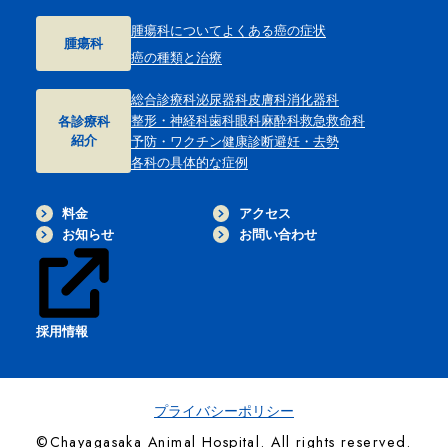
腫瘍科について
よくある癌の症状
腫瘍科
癌の種類と治療
総合診療科
泌尿器科
皮膚科
消化器科
整形・神経科
歯科
眼科
麻酔科
救急救命科
各診療科
紹介
予防・ワクチン
健康診断
避妊・去勢
各科の具体的な症例
料金
アクセス
お知らせ
お問い合わせ
採用情報
プライバシーポリシー
©Chayagasaka Animal Hospital. All rights reserved.