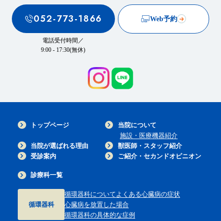
052-773-1866
Web予約
電話受付時間／
9:00 - 17:30(無休)
トップページ
当院について
施設・医療機器紹介
当院が選ばれる理由
獣医師・スタッフ紹介
受診案内
ご紹介・セカンドオピニオン
診療科一覧
循環器科について
よくある心臓病の症状
循環器科
心臓病を放置した場合
循環器科の具体的な症例