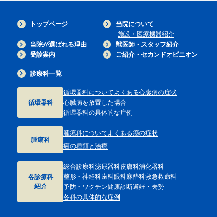
トップページ
当院について
施設・医療機器紹介
当院が選ばれる理由
獣医師・スタッフ紹介
受診案内
ご紹介・セカンドオピニオン
診療科一覧
循環器科について
よくある心臓病の症状
循環器科
心臓病を放置した場合
循環器科の具体的な症例
腫瘍科について
よくある癌の症状
腫瘍科
癌の種類と治療
総合診療科
泌尿器科
皮膚科
消化器科
整形・神経科
歯科
眼科
麻酔科
救急救命科
各診療科
紹介
予防・ワクチン
健康診断
避妊・去勢
各科の具体的な症例