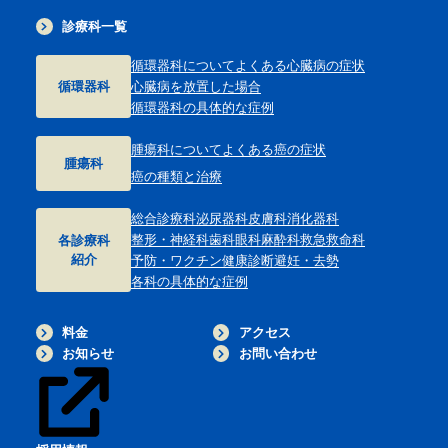
診療科一覧
循環器科について
よくある心臓病の症状
循環器科
心臓病を放置した場合
循環器科の具体的な症例
腫瘍科について
よくある癌の症状
腫瘍科
癌の種類と治療
総合診療科
泌尿器科
皮膚科
消化器科
整形・神経科
歯科
眼科
麻酔科
救急救命科
各診療科
紹介
予防・ワクチン
健康診断
避妊・去勢
各科の具体的な症例
料金
アクセス
お知らせ
お問い合わせ