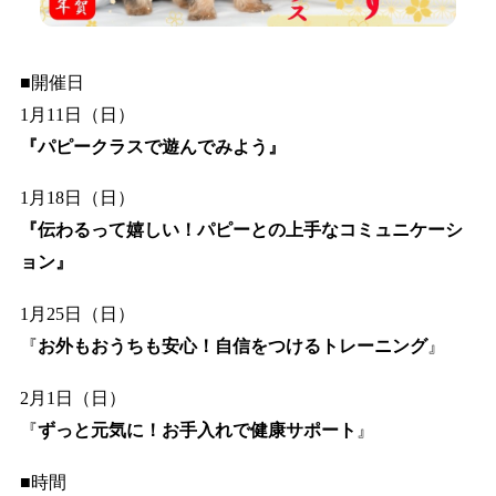
■開催日
1月11日（日）
『パピークラスで遊んでみよう』
1月18日（日）
『
伝わるって嬉しい！
パピーとの上手な
コミュニケーシ
ョン
』
1月25日（日）
『
お外もおうちも安心！
自信をつける
トレーニング
』
2月1日（日）
『
ずっと元気に！
お手入れで
健康サポート
』
■時間