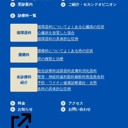
受診案内
ご紹介・セカンドオピニオン
診療科一覧
循環器科について
よくある心臓病の症状
循環器科
心臓病を放置した場合
循環器科の具体的な症例
腫瘍科について
よくある癌の症状
腫瘍科
癌の種類と治療
総合診療科
泌尿器科
皮膚科
消化器科
整形・神経科
歯科
眼科
麻酔科
救急救命科
各診療科
紹介
予防・ワクチン
健康診断
避妊・去勢
各科の具体的な症例
料金
アクセス
お知らせ
お問い合わせ