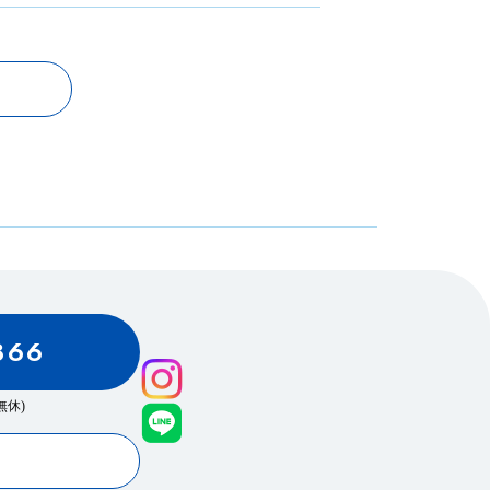
866
0(無休)