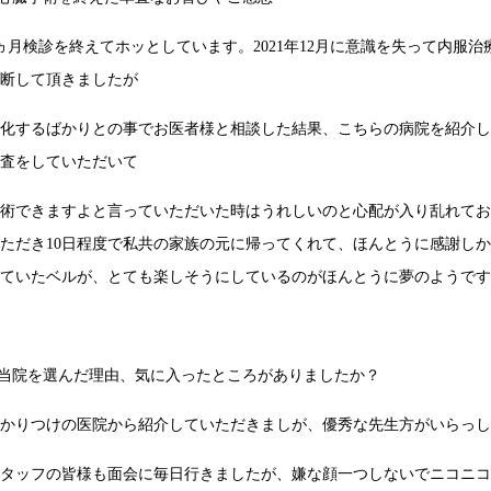
ヵ月検診を終えてホッとしています。2021年12月に意識を失って内服
診断して頂きましたが
悪化するばかりとの事でお医者様と相談した結果、こちらの病院を紹介
検査をしていただいて
手術できますよと言っていただいた時はうれしいのと心配が入り乱れてお
ただき10日程度で私共の家族の元に帰ってくれて、ほんとうに感謝し
えていたベルが、とても楽しそうにしているのがほんとうに夢のようで
.当院を選んだ理由、気に入ったところがありましたか？
かかりつけの医院から紹介していただきましが、優秀な先生方がいらっ
スタッフの皆様も面会に毎日行きましたが、嫌な顔一つしないでニコニ