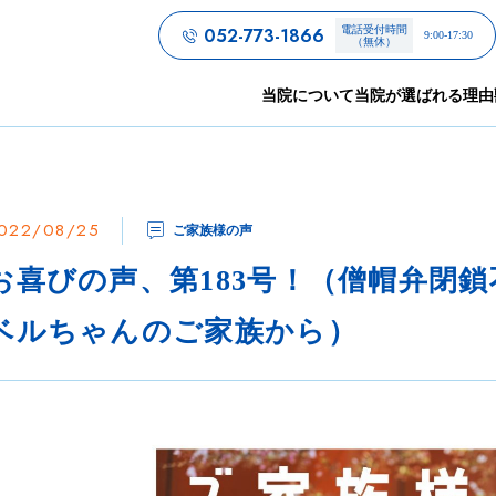
052-773-1866
電話受付時間
9:00-17:30
（無休）
当院について
当院が選ばれる理由
022/08/25
ご家族様の声
お喜びの声、第183号！（僧帽弁閉
ベルちゃんのご家族から）