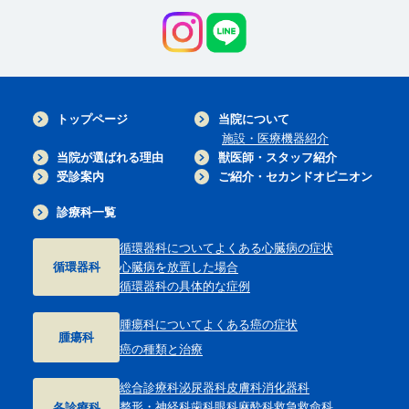
トップページ
当院について
施設・医療機器紹介
当院が選ばれる理由
獣医師・スタッフ紹介
受診案内
ご紹介・セカンドオピニオン
診療科一覧
循環器科について
よくある心臓病の症状
循環器科
心臓病を放置した場合
循環器科の具体的な症例
腫瘍科について
よくある癌の症状
腫瘍科
癌の種類と治療
総合診療科
泌尿器科
皮膚科
消化器科
整形・神経科
歯科
眼科
麻酔科
救急救命科
各診療科