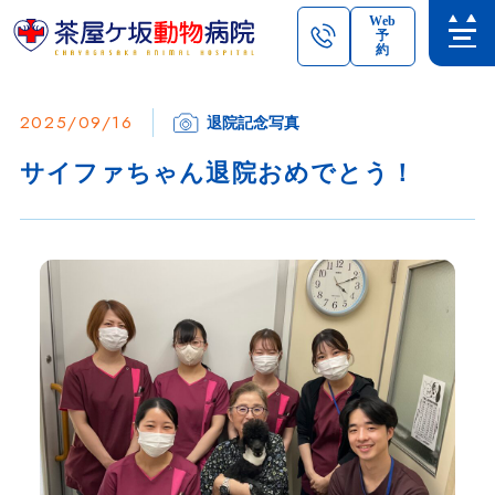
Web
予
約
2025/09/16
退院記念写真
サイファちゃん退院おめでとう！