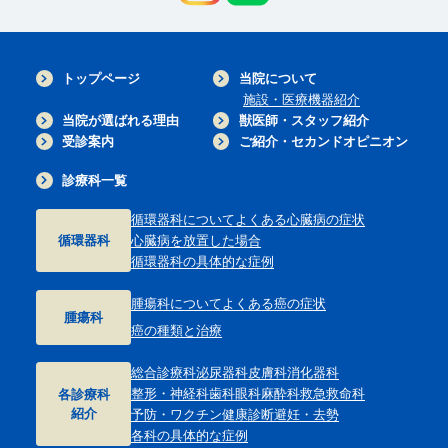
トップページ
当院について
施設・医療機器紹介
当院が選ばれる理由
獣医師・スタッフ紹介
受診案内
ご紹介・セカンドオピニオン
診療科一覧
循環器科について
よくある心臓病の症状
循環器科
心臓病を放置した場合
循環器科の具体的な症例
腫瘍科について
よくある癌の症状
腫瘍科
癌の種類と治療
総合診療科
泌尿器科
皮膚科
消化器科
整形・神経科
歯科
眼科
麻酔科
救急救命科
各診療科
紹介
予防・ワクチン
健康診断
避妊・去勢
各科の具体的な症例