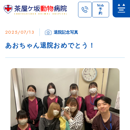
Web
予
約
2025/07/13
退院記念写真
あおちゃん退院おめでとう！