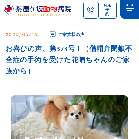
Web
予
約
2025/06/15
ご家族様の声
お喜びの声、第373号！（僧帽弁閉鎖不
全症の手術を受けた花喃ちゃんのご家
族から）