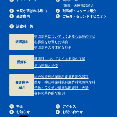
施設・医療機器紹介
当院が選ばれる理由
獣医師・スタッフ紹介
受診案内
ご紹介・セカンドオピニオン
診療科一覧
循環器科について
よくある心臓病の症状
循環器科
心臓病を放置した場合
循環器科の具体的な症例
腫瘍科について
よくある癌の症状
腫瘍科
癌の種類と治療
総合診療科
泌尿器科
皮膚科
消化器科
整形・神経科
歯科
眼科
麻酔科
救急救命科
各診療科
紹介
予防・ワクチン
健康診断
避妊・去勢
各科の具体的な症例
料金
アクセス
お知らせ
お問い合わせ